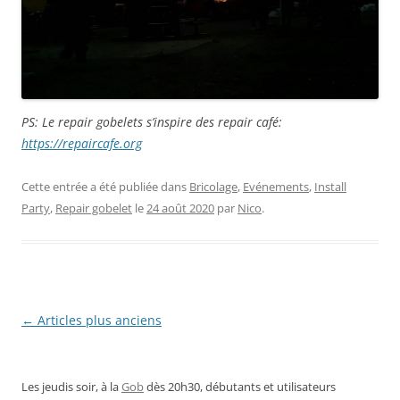
PS: Le repair gobelets s’inspire des repair café:
https://repaircafe.org
Cette entrée a été publiée dans
Bricolage
,
Evénements
,
Install
Party
,
Repair gobelet
le
24 août 2020
par
Nico
.
Navigation
←
Articles plus anciens
des
articles
Les jeudis soir, à la
Gob
dès 20h30, débutants et utilisateurs