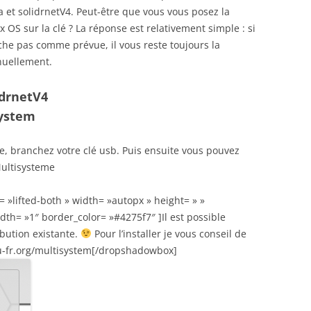
la et solidrnetV4. Peut-être que vous vous posez la
x OS sur la clé ? La réponse est relativement simple : si
rche pas comme prévue, il vous reste toujours la
anuellement.
lidrnetV4
system
me, branchez votre clé usb. Puis ensuite vous pouvez
Multisysteme
 »lifted-both » width= »autopx » height= » »
dth= »1″ border_color= »#4275f7″ ]Il est possible
ibution existante.
Pour l’installer je vous conseil de
tu-fr.org/multisystem[/dropshadowbox]