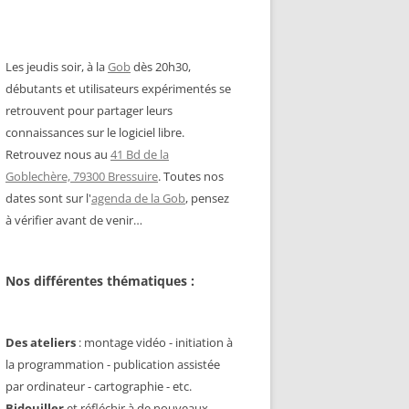
Les jeudis soir, à la
Gob
dès 20h30,
débutants et utilisateurs expérimentés se
retrouvent pour partager leurs
connaissances sur le logiciel libre.
Retrouvez nous au
41 Bd de la
Goblechère, 79300 Bressuire
. Toutes nos
dates sont sur l'
agenda de la Gob
, pensez
à vérifier avant de venir…
Nos différentes thématiques :
Des ateliers
: montage vidéo - initiation à
la programmation - publication assistée
par ordinateur - cartographie - etc.
Bidouiller
et réfléchir à de nouveaux