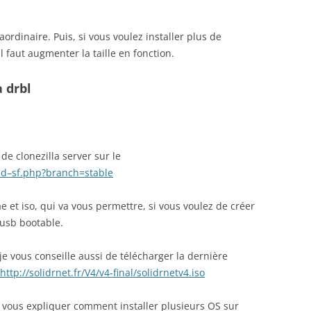
ordinaire. Puis, si vous voulez installer plus de
l faut augmenter la taille en fonction.
a drbl
 de clonezilla server sur le
ad
–
sf
.
php
?
branch
=
stable
e et iso, qui va vous permettre, si vous voulez de créer
 usb bootable.
, je vous conseille aussi de télécharger la dernière
http
://
solidrnet
.
fr
/
V
4/
v
4-
final
/
solidrnetv
4.
iso
is vous expliquer comment installer plusieurs OS sur