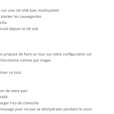
V4 sur une clé USB avec multisystem
r stocker les sauvegardes
illa
cast depuis la clé usb
us propose de faire un tour sur votre configuration car
t fonctionne comme par magie.
iser ce tuto:
ion de votre parc
tallé
rger l’iso de clonezilla
 breuvage pour ne pas se déshydrater pendant le court