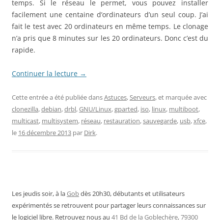
temps. Si le réseau le permet, vous pouvez installer
facilement une centaine d’ordinateurs d’un seul coup. J’ai
fait le test avec 20 ordinateurs en même temps. Le clonage
n’a pris que 8 minutes sur les 20 ordinateurs. Donc c’est du
rapide.
Continuer la lecture
→
Cette entrée a été publiée dans
Astuces
,
Serveurs
, et marquée avec
clonezilla
,
debian
,
drbl
,
GNU/Linux
,
gparted
,
iso
,
linux
,
multiboot
,
multicast
,
multisystem
,
réseau
,
restauration
,
sauvegarde
,
usb
,
xfce
,
le
16 décembre 2013
par
Dirk
.
Les jeudis soir, à la
Gob
dès 20h30, débutants et utilisateurs
expérimentés se retrouvent pour partager leurs connaissances sur
le logiciel libre. Retrouvez nous au
41 Bd de la Goblechère, 79300