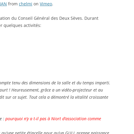
LMAN
from
chelmi
on
Vimeo
.
tation du Conseil Général des Deux Sèves. Durant
r quelques activités:
compte tenu des dimensions de la salle et du temps imparti.
ourt ! Heureusement, grâce a un vidéo-projecteur et au
 dit sur ce sujet. Tout cela a démontré la vitalité croissante
e :
pourquoi n’y a t-il pas à Niort d’association comme
 qu’une petite étincelle pour qu’un GULL prenne naissance.