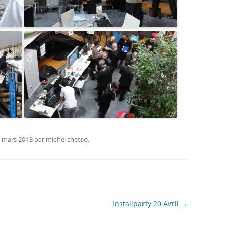
 mars 2013
par
michel chesse
.
Installparty 20 Avril
→