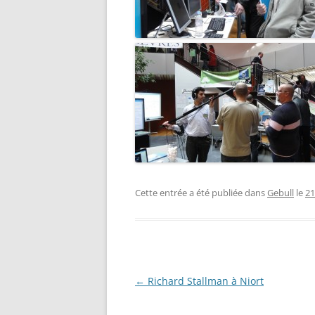
Cette entrée a été publiée dans
Gebull
le
21
Navigation
←
Richard Stallman à Niort
des