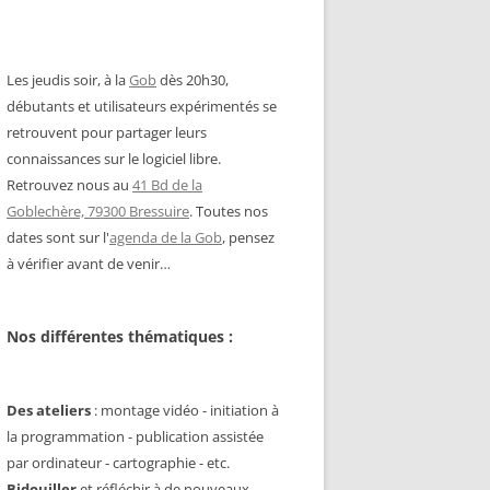
Les jeudis soir, à la
Gob
dès 20h30,
débutants et utilisateurs expérimentés se
retrouvent pour partager leurs
connaissances sur le logiciel libre.
Retrouvez nous au
41 Bd de la
Goblechère, 79300 Bressuire
. Toutes nos
dates sont sur l'
agenda de la Gob
, pensez
à vérifier avant de venir…
Nos différentes thématiques :
Des ateliers
: montage vidéo - initiation à
la programmation - publication assistée
par ordinateur - cartographie - etc.
Bidouiller
et réfléchir à de nouveaux