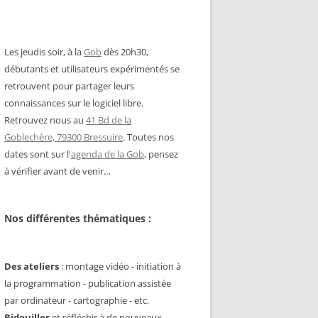
Les jeudis soir, à la
Gob
dès 20h30,
débutants et utilisateurs expérimentés se
retrouvent pour partager leurs
connaissances sur le logiciel libre.
Retrouvez nous au
41 Bd de la
Goblechère, 79300 Bressuire
. Toutes nos
dates sont sur l'
agenda de la Gob
, pensez
à vérifier avant de venir…
Nos différentes thématiques :
Des ateliers
: montage vidéo - initiation à
la programmation - publication assistée
par ordinateur - cartographie - etc.
Bidouiller
et réfléchir à de nouveaux