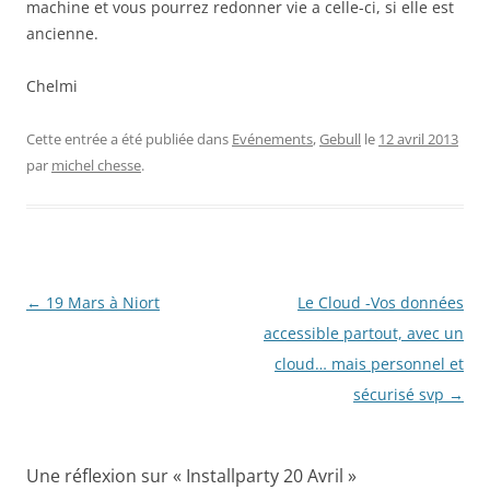
machine et vous pourrez redonner vie a celle-ci, si elle est
ancienne.
Chelmi
Cette entrée a été publiée dans
Evénements
,
Gebull
le
12 avril 2013
par
michel chesse
.
Navigation
←
19 Mars à Niort
Le Cloud -Vos données
des
accessible partout, avec un
articles
cloud… mais personnel et
sécurisé svp
→
Une réflexion sur «
Installparty 20 Avril
»