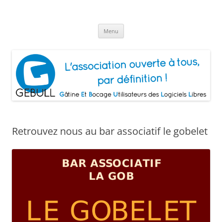
Aller
au
Gâtine Et Bocage Utilisateurs de
contenu
L'association ouverte à tous, par définition!
Logiciels Libres
Menu
Retrouvez nous au bar associatif le gobelet