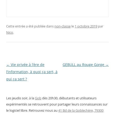
Cette entrée a été publiée dans
non-classe
le
1 octobre 2019
par
Nico
.
Navigation
←
Vie privée à l’ère de
GEBULL au Rouge Gorge
→
des
l’information, à quoi ça sert, à
articles
qui ça sert ?
Les jeudis soir, à la
Gob
dès 20h30, débutants et utilisateurs
expérimentés se retrouvent pour partager leurs connaissances sur
le logiciel libre. Retrouvez nous au
41 Bd de la Goblechère, 79300