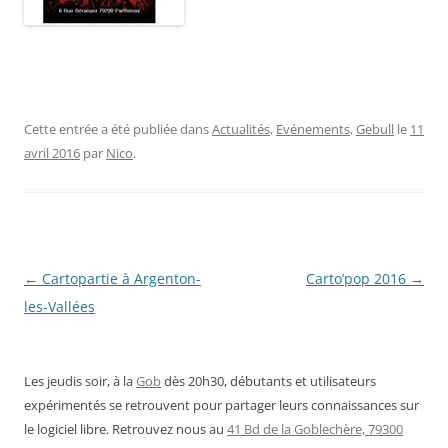
Cette entrée a été publiée dans
Actualités
,
Evénements
,
Gebull
le
11
avril 2016
par
Nico
.
Navigation
←
Cartopartie à Argenton-
Carto’pop 2016
→
des
les-Vallées
articles
Les jeudis soir, à la
Gob
dès 20h30, débutants et utilisateurs
expérimentés se retrouvent pour partager leurs connaissances sur
le logiciel libre. Retrouvez nous au
41 Bd de la Goblechère, 79300