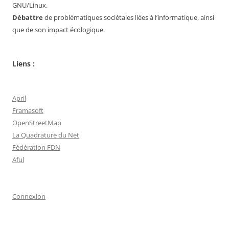
GNU/Linux.
Débattre
de problématiques sociétales liées à l’informatique, ainsi
que de son impact écologique.
Liens :
April
Framasoft
OpenStreetMap
La Quadrature du Net
Fédération FDN
Aful
Connexion