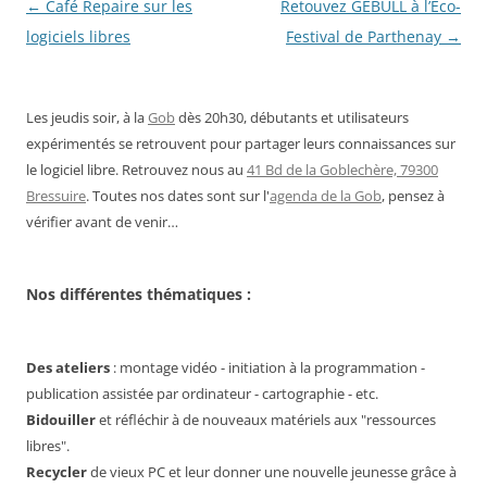
Navigation
←
Café Repaire sur les
Retouvez GEBULL à l’Éco-
des
logiciels libres
Festival de Parthenay
→
articles
Les jeudis soir, à la
Gob
dès 20h30, débutants et utilisateurs
expérimentés se retrouvent pour partager leurs connaissances sur
le logiciel libre. Retrouvez nous au
41 Bd de la Goblechère, 79300
Bressuire
. Toutes nos dates sont sur l'
agenda de la Gob
, pensez à
vérifier avant de venir…
Nos différentes thématiques :
Des ateliers
: montage vidéo - initiation à la programmation -
publication assistée par ordinateur - cartographie - etc.
Bidouiller
et réfléchir à de nouveaux matériels aux "ressources
libres".
Recycler
de vieux PC et leur donner une nouvelle jeunesse grâce à